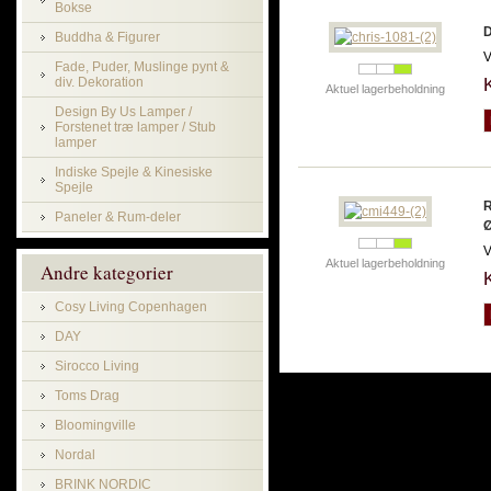
Bokse
D
Buddha & Figurer
V
Fade, Puder, Muslinge pynt &
div. Dekoration
Aktuel lagerbeholdning
Design By Us Lamper /
Forstenet træ lamper / Stub
lamper
Indiske Spejle & Kinesiske
Spejle
R
Paneler & Rum-deler
V
Aktuel lagerbeholdning
Andre kategorier
Cosy Living Copenhagen
DAY
Sirocco Living
Toms Drag
Bloomingville
Nordal
BRINK NORDIC