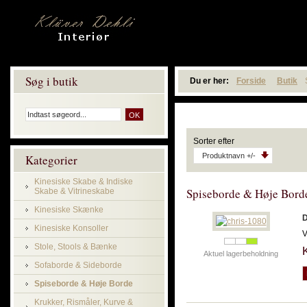
Søg i butik
Du er her:
Forside
Butik
Sorter efter
Produktnavn +/-
Kategorier
Kinesiske Skabe & Indiske
Spiseborde & Høje Bord
Skabe & Vitrineskabe
Kinesiske Skænke
D
Kinesiske Konsoller
V
Stole, Stools & Bænke
Aktuel lagerbeholdning
Sofaborde & Sideborde
Spiseborde & Høje Borde
Krukker, Rismåler, Kurve &