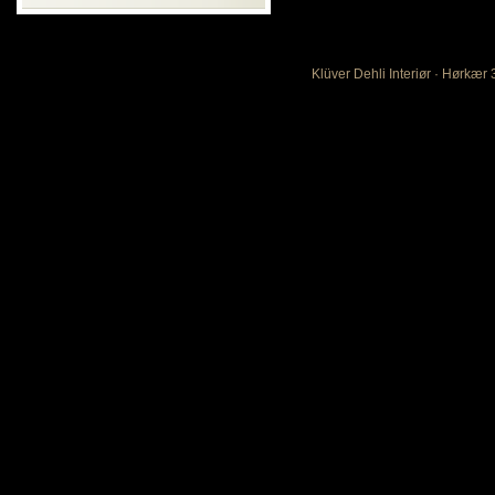
Klüver Dehli Interiør · Hørkær